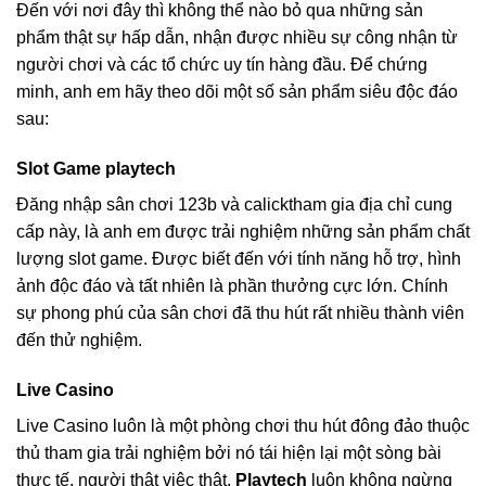
Đến với nơi đây thì không thể nào bỏ qua những sản
phẩm thật sự hấp dẫn, nhận được nhiều sự công nhận từ
người chơi và các tổ chức uy tín hàng đầu. Để chứng
minh, anh em hãy theo dõi một số sản phẩm siêu độc đáo
sau:
Slot Game playtech
Đăng nhập sân chơi 123b và calicktham gia địa chỉ cung
cấp này, là anh em được trải nghiệm những sản phẩm chất
lượng slot game. Được biết đến với tính năng hỗ trợ, hình
ảnh độc đáo và tất nhiên là phần thưởng cực lớn. Chính
sự phong phú của sân chơi đã thu hút rất nhiều thành viên
đến thử nghiệm.
Live Casino
Live Casino luôn là một phòng chơi thu hút đông đảo thuộc
thủ tham gia trải nghiệm bởi nó tái hiện lại một sòng bài
thực tế, người thật việc thật.
Playtech
luôn không ngừng