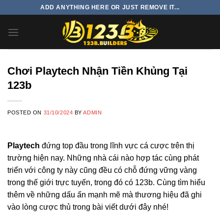
Skip
ADD ANYTHING HERE OR JUST REMOVE IT...
to
content
Chơi Playtech Nhận Tiền Khủng Tại
123b
POSTED ON
31/10/2024
BY
ADMIN
Playtech
đứng top đầu trong lĩnh vực cá cược trên thị
trường hiện nay. Những nhà cái nào hợp tác cùng phát
triển với công ty này cũng đều có chỗ đứng vững vàng
trong thế giới trực tuyến, trong đó có 123b. Cùng tìm hiểu
thêm về những dấu ấn mạnh mẽ mà thương hiệu đã ghi
vào lòng cược thủ trong bài viết dưới đây nhé!