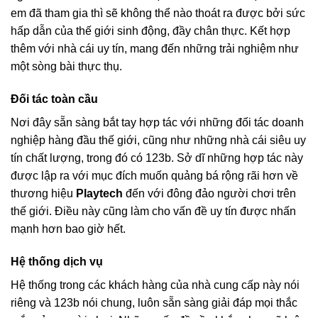
em đã tham gia thì sẽ không thể nào thoát ra được bởi sức
hấp dẫn của thế giới sinh động, đầy chân thực. Kết hợp
thêm với nhà cái uy tín, mang đến những trải nghiệm như
một sòng bài thực thụ.
Đối tác toàn cầu
Nơi đây sẵn sàng bắt tay hợp tác với những đối tác doanh
nghiệp hàng đầu thế giới, cũng như những nhà cái siêu uy
tín chất lượng, trong đó có 123b. Sở dĩ những hợp tác này
được lập ra với mục đích muốn quảng bá rộng rãi hơn về
thương hiệu
Playtech
đến với đông đảo người chơi trên
thế giới. Điều này cũng làm cho vấn đề uy tín được nhấn
mạnh hơn bao giờ hết.
Hệ thống dịch vụ
Hệ thống trong các khách hàng của nhà cung cấp này nói
riêng và 123b nói chung, luôn sẵn sàng giải đáp mọi thắc