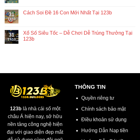
Cách Soi Đề 16 Con Mới Nhất Tại 123b
31
Th10
Xổ Số Siêu Tốc – Dễ Chơi Dễ Trúng Thưởng Tại
31
123b
Th10
THÔNG TIN
Quyền riêng tư
123b
là nhà cái số một
Chính sách bảo mật
châu Á hiện nay, sở hữu
Điều khoản sử dụng
nền tảng công nghệ hiện
Hướng Dẫn Nạp tiền
đại với giao diện đẹp mắt
dễ sử dụng cùng đội ngũ