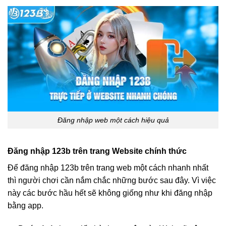
Đăng nhập web một cách hiệu quả
Đăng nhập 123b trên trang Website chính thức
Để đăng nhập 123b trên trang web một cách nhanh nhất
thì người chơi cần nắm chắc những bước sau đây. Vì việc
này các bước hầu hết sẽ không giống như khi đăng nhập
bằng app.