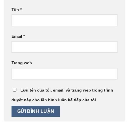
Tên
*
Email
*
Trang web
Lưu tên của tôi, email, và trang web trong trình
duyệt này cho lần bình luận kế tiếp của tôi.