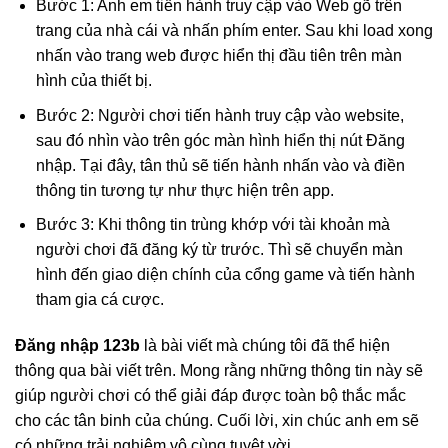
Bước 1: Anh em tiến hành truy cập vào Web gõ trên
trang của nhà cái và nhấn phím enter. Sau khi load xong
nhấn vào trang web được hiển thị đầu tiên trên màn
hình của thiết bị.
Bước 2: Người chơi tiến hành truy cập vào website,
sau đó nhìn vào trên góc màn hình hiển thị nút Đăng
nhập. Tại đây, tân thủ sẽ tiến hành nhấn vào và điền
thông tin tương tự như thực hiện trên app.
Bước 3: Khi thông tin trùng khớp với tài khoản mà
người chơi đã đăng ký từ trước. Thì sẽ chuyển màn
hình đến giao diện chính của cổng game và tiến hành
tham gia cá cược.
Đăng nhập 123b
là bài viết mà chúng tôi đã thể hiện
thông qua bài viết trên. Mong rằng những thông tin này sẽ
giúp người chơi có thể giải đáp được toàn bộ thắc mắc
cho các tân binh của chúng. Cuối lời, xin chúc anh em sẽ
có những trải nghiệm vô cùng tuyệt vời.