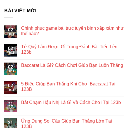
BÀI VIẾT MỚI
Chinh phục game bài trực tuyến binh xập xám như
02
thế nào?
Th11
Tứ Quý Làm Được Gì Trong Đánh Bài Tiến Lên
02
123b
Th11
Baccarat Là Gì? Cách Chơi Giúp Bạn Luôn Thắng
02
Th11
5 Điều Giúp Bạn Thắng Khi Chơi Baccarat Tại
02
123B
Th11
Bắt Chạm Hậu Nhị Là Gì Và Cách Chơi Tại 123b
31
Th10
Ứng Dụng Soi Cầu Giúp Bạn Thắng Lớn Tại
31
123B
Th10