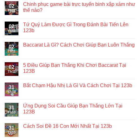
Chinh phục game bài trực tuyến binh xập xám như
02
thế nào?
Th11
Tứ Quý Làm Được Gì Trong Đánh Bài Tiến Lên
02
123b
Th11
Baccarat Là Gì? Cách Chơi Giúp Bạn Luôn Thắng
02
Th11
5 Điều Giúp Bạn Thắng Khi Chơi Baccarat Tại
02
123B
Th11
Bắt Chạm Hậu Nhị Là Gì Và Cách Chơi Tại 123b
31
Th10
Ứng Dụng Soi Cầu Giúp Bạn Thắng Lớn Tại
31
123B
Th10
Cách Soi Đề 16 Con Mới Nhất Tại 123b
31
Th10