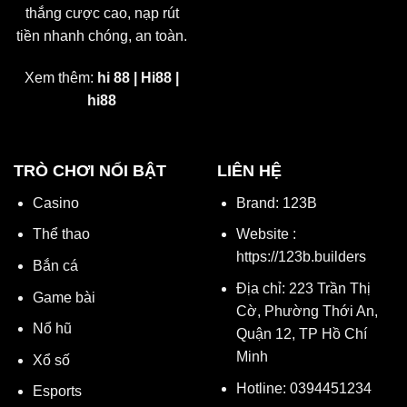
thắng cược cao, nạp rút
tiền nhanh chóng, an toàn.
Xem thêm:
hi 88
|
Hi88
|
hi88
TRÒ CHƠI NỔI BẬT
LIÊN HỆ
Casino
Brand: 123B
Thể thao
Website :
https://
123b.builders
Bắn cá
Địa chỉ: 223 Trần Thị
Game bài
Cờ, Phường Thới An,
Nổ hũ
Quận 12, TP Hồ Chí
Minh
Xổ số
Hotline: 0394451234
Esports