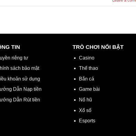
Leave a com
NG TIN
TRÒ CHƠI NỔI BẬT
uyền riêng tư
Casino
hính sách bảo mật
Thể thao
iều khoản sử dụng
Bắn cá
ướng Dẫn Nạp tiền
Game bài
ướng Dẫn Rút tiền
Nổ hũ
Xổ số
Esports