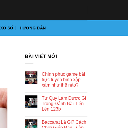
XỔ SỐ
HƯỚNG DẪN
BÀI VIẾT MỚI
Chinh phục game bài
02
trực tuyến binh xập
Th11
xám như thế nào?
Tứ Quý Làm Được Gì
02
Trong Đánh Bài Tiến
Th11
Lên 123b
Baccarat Là Gì? Cách
02
Chơi Giúp Bạn Luôn
Th11