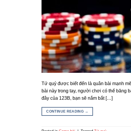
Tứ quý được biết đến là quân bài mạnh mẽ 
bài này trong tay, người chơi có thể băng 
đây của 123B, bạn sẽ nắm bắt […]
CONTINUE READING
→