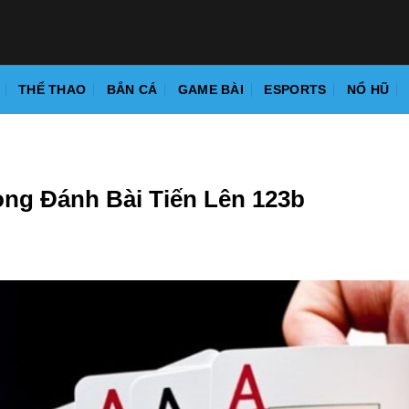
THỂ THAO
BẮN CÁ
GAME BÀI
ESPORTS
NỔ HŨ
ng Đánh Bài Tiến Lên 123b